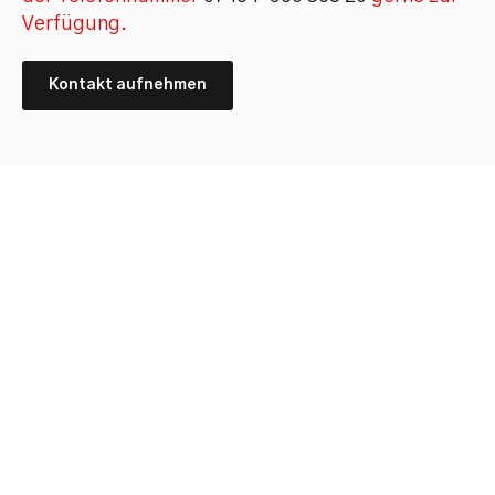
Verfügung.
Kontakt aufnehmen
Besuchen Sie uns in
Sulz a. Neckar und erleben
Sie was möglich ist!
Lassen Sie sich über aktuelle Materialien und Trends in
der Baubranche beraten. Wir erklären Ihnen was heute
möglich ist und wie Sie energieeffizient und ökologisch
bauen.